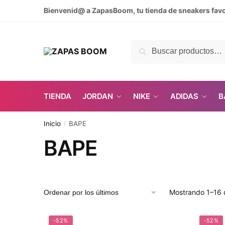
Skip
Skip
Bienvenid@ a ZapasBoom, tu tienda de sneakers favo
to
to
navigation
content
Buscar
Buscar
por:
TIENDA
JORDAN
NIKE
ADIDAS
B
Inicio
BAPE
/
BAPE
Mostrando 1–16 
-52%
-52%