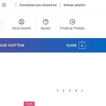
|
Contacte con nosotros
|
Iniciar sesión
Inicia Sesión
Ayuda
Finalizar Pedido
OUIS VUITTON
0,00
€
0
1
2
3
4
-52%