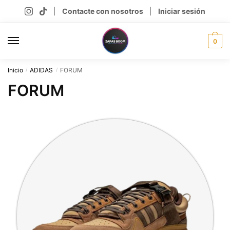
Skip
Skip
|
Contacte con nosotros
|
Iniciar sesión
to
to
navigation
content
0
Inicio
ADIDAS
FORUM
/
/
FORUM