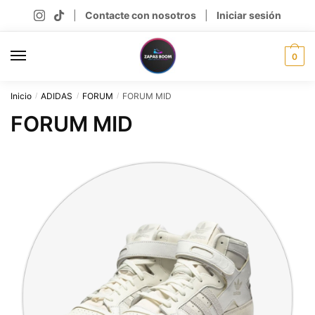
Skip
Skip
|
Contacte con nosotros
|
Iniciar sesión
to
to
navigation
content
0
Inicio
ADIDAS
FORUM
FORUM MID
/
/
/
FORUM MID