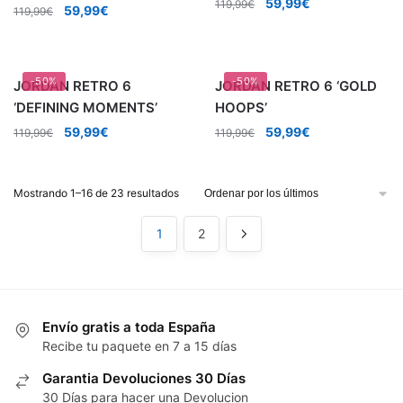
El
El
59,99
€
119,99
€
El
El
59,99
€
119,99
€
precio
precio
precio
precio
original
actual
original
actual
era:
es:
era:
es:
119,99€.
59,99€.
-50%
-50%
JORDAN RETRO 6
JORDAN RETRO 6 ‘GOLD
119,99€.
59,99€.
‘DEFINING MOMENTS’
HOOPS’
El
El
El
El
59,99
€
59,99
€
119,99
€
119,99
€
precio
precio
precio
precio
original
actual
original
actual
era:
es:
era:
es:
Mostrando 1–16 de 23 resultados
119,99€.
59,99€.
119,99€.
59,99€.
1
2
Envío gratis a toda España
Recibe tu paquete en 7 a 15 días
Garantia Devoluciones 30 Días
30 Días para hacer una Devolucion