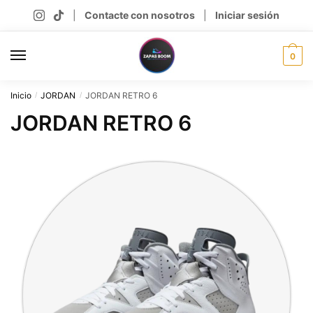
Skip
Skip
|
Contacte con nosotros
|
Iniciar sesión
to
to
navigation
content
0
Inicio
JORDAN
JORDAN RETRO 6
/
/
JORDAN RETRO 6