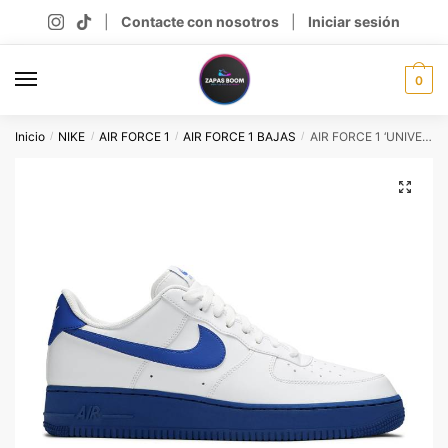
Skip
Skip
|
Contacte con nosotros
|
Iniciar sesión
to
to
navigation
content
0
Inicio
NIKE
AIR FORCE 1
AIR FORCE 1 BAJAS
AIR FORCE 1 ‘UNIVERSITY BLUE’
/
/
/
/
🔍