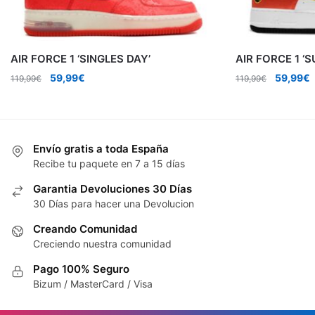
AIR FORCE 1 ‘SINGLES DAY’
AIR FORCE 1 ‘
El
El
El
E
59,99
€
59,99
€
119,99
€
119,99
€
precio
precio
precio
p
original
actual
original
a
era:
es:
era:
e
119,99€.
59,99€.
119,99€.
5
Envío gratis a toda España
Recibe tu paquete en 7 a 15 días
Garantia Devoluciones 30 Días
30 Días para hacer una Devolucion
Creando Comunidad
Creciendo nuestra comunidad
Pago 100% Seguro
Bizum / MasterCard / Visa