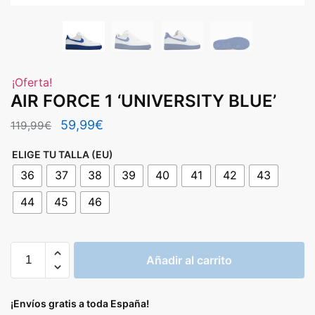
¡Oferta!
AIR FORCE 1 ‘UNIVERSITY BLUE’
El
El
59,99
€
119,99
€
precio
precio
ELIGE TU TALLA (EU)
original
actual
36
37
38
39
40
41
42
43
era:
es:
44
45
46
119,99€.
59,99€.
AIR
Añadir al carrito
FORCE
1
'UNIVERSITY
¡Envíos gratis a toda España!