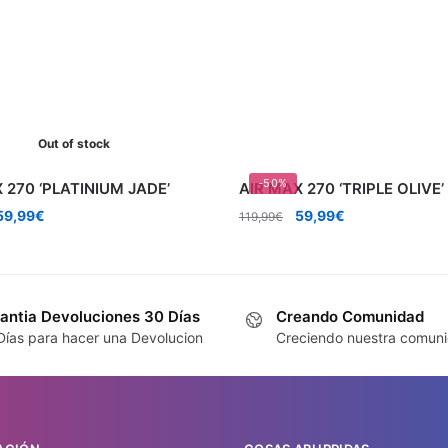
Out of stock
-50%
 270 ‘PLATINIUM JADE’
AIR MAX 270 ‘TRIPLE OLIVE’
l
El
El
El
59,99
€
59,99
€
119,99
€
precio
precio
precio
precio
riginal
actual
original
actual
era:
es:
era:
es:
119,99€.
59,99€.
119,99€.
59,99€.
antia Devoluciones 30 Días
Creando Comunidad
Días para hacer una Devolucion
Creciendo nuestra comun