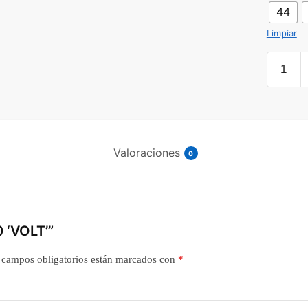
44
Limpiar
AIR
MAX
270
'VOLT'
cantida
Valoraciones
0
 ‘VOLT’”
 campos obligatorios están marcados con
*