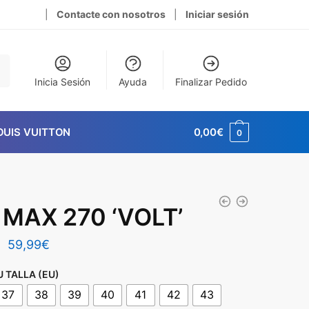
|
Contacte con nosotros
|
Iniciar sesión
Inicia Sesión
Ayuda
Finalizar Pedido
OUIS VUITTON
0,00
€
0
 MAX 270 ‘VOLT’
El
El
59,99
€
precio
precio
U TALLA (EU)
original
actual
37
38
39
40
41
42
43
era:
es: