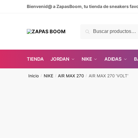
Skip
Skip
Bienvenid@ a ZapasBoom, tu tienda de sneakers favo
to
to
navigation
content
Buscar
Buscar
por:
TIENDA
JORDAN
NIKE
ADIDAS
B
Inicio
NIKE
AIR MAX 270
AIR MAX 270 ‘VOLT’
/
/
/