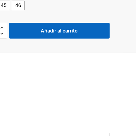
45
46
119,99€.
59,99€.
Añadir al carrito
d