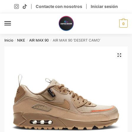
Skip
Skip
|
Contacte con nosotros
|
Iniciar sesión
to
to
navigation
content
0
Inicio
NIKE
AIR MAX 90
AIR MAX 90 ‘DESERT CAMO’
/
/
/
🔍