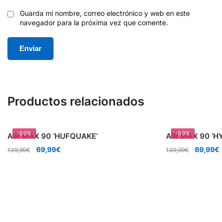
Guarda mi nombre, correo electrónico y web en este
navegador para la próxima vez que comente.
Productos relacionados
-50%
-50%
AIR MAX 90 ‘HUFQUAKE’
AIR MAX 90 ‘H
El
El
El
E
69,99
€
69,99
€
139,99
€
139,99
€
precio
precio
precio
original
actual
original
era:
es:
era:
139,99€.
69,99€.
139,99€