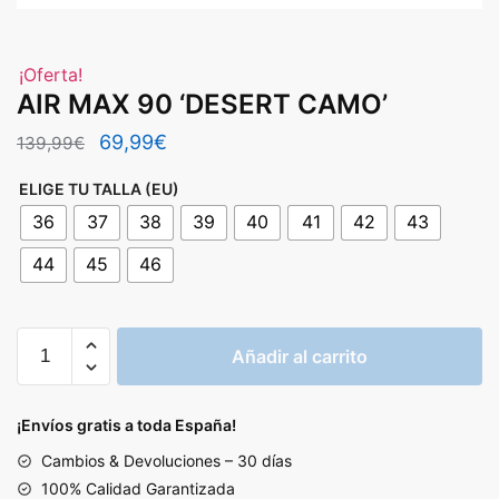
¡Oferta!
AIR MAX 90 ‘DESERT CAMO’
El
El
69,99
€
139,99
€
precio
precio
ELIGE TU TALLA (EU)
original
actual
36
37
38
39
40
41
42
43
era:
es:
44
45
46
139,99€.
69,99€.
AIR
Añadir al carrito
MAX
90
'DESERT
¡Envíos gratis a toda España!
CAMO'
Cambios & Devoluciones – 30 días
cantidad
100% Calidad Garantizada