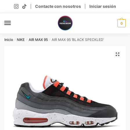
Skip
Skip
|
Contacte con nosotros
|
Iniciar sesión
to
to
navigation
content
0
Inicio
NIKE
AIR MAX 95
AIR MAX 95 ‘BLACK SPECKLED’
/
/
/
🔍