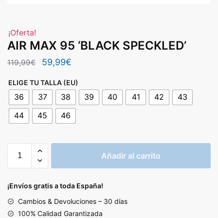
¡Oferta!
AIR MAX 95 ‘BLACK SPECKLED’
El
El
59,99
€
119,99
€
precio
precio
ELIGE TU TALLA (EU)
original
actual
36
37
38
39
40
41
42
43
era:
es:
44
45
46
119,99€.
59,99€.
AIR
Añadir al carrito
MAX
95
'BLACK
¡Envíos gratis a toda España!
SPECKLED'
Cambios & Devoluciones – 30 días
cantidad
100% Calidad Garantizada