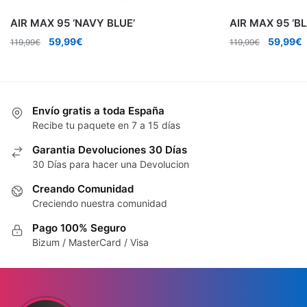
AIR MAX 95 ‘NAVY BLUE’
AIR MAX 95 ‘B
El
El
El
E
59,99
€
59,99
€
119,99
€
119,99
€
precio
precio
precio
p
original
actual
original
a
era:
es:
era:
e
119,99€.
59,99€.
119,99€.
5
Envío gratis a toda España
Recibe tu paquete en 7 a 15 días
Garantia Devoluciones 30 Días
30 Días para hacer una Devolucion
Creando Comunidad
Creciendo nuestra comunidad
Pago 100% Seguro
Bizum / MasterCard / Visa