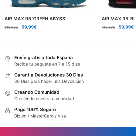
AIR MAX 95 ‘GREEN ABYSS’
AIR MAX 95 ‘B
El
El
El
E
59,99
€
59,99
€
119,99
€
119,99
€
precio
precio
precio
p
original
actual
original
a
era:
es:
era:
e
119,99€.
59,99€.
119,99€.
5
Envío gratis a toda España
Recibe tu paquete en 7 a 15 días
Garantia Devoluciones 30 Días
30 Días para hacer una Devolucion
Creando Comunidad
Creciendo nuestra comunidad
Pago 100% Seguro
Bizum / MasterCard / Visa