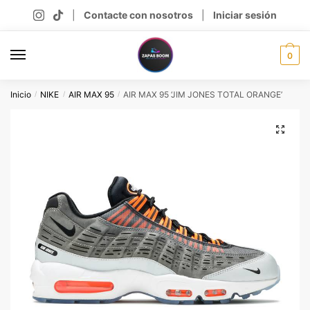
Skip
Skip
|
Contacte con nosotros
|
Iniciar sesión
to
to
navigation
content
0
Inicio
NIKE
AIR MAX 95
AIR MAX 95 ‘JIM JONES TOTAL ORANGE’
/
/
/
🔍