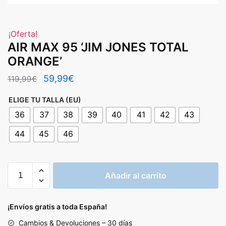
¡Oferta!
AIR MAX 95 ‘JIM JONES TOTAL
ORANGE’
El
El
59,99
€
119,99
€
precio
precio
ELIGE TU TALLA (EU)
original
actual
36
37
38
39
40
41
42
43
era:
es:
44
45
46
119,99€.
59,99€.
AIR
Añadir al carrito
MAX
95
'JIM
¡Envíos gratis a toda España!
JONES
Cambios & Devoluciones – 30 días