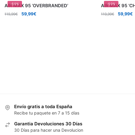
-50%
-50%
AIR MAX 95 ‘OVERBRANDED’
AIR MAX 95 ‘CHI
El
El
El
E
59,99
€
59,99
€
119,99
€
119,99
€
precio
precio
precio
p
original
actual
original
a
era:
es:
era:
e
119,99€.
59,99€.
119,99€.
5
Envío gratis a toda España
Recibe tu paquete en 7 a 15 días
Garantia Devoluciones 30 Días
30 Días para hacer una Devolucion