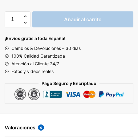
AIR
Añadir al carrito
MAX
95
'TRIPLE
¡Envíos gratis a toda España!
BLACK'
Cambios & Devoluciones – 30 días
cantidad
100% Calidad Garantizada
Atención al Cliente 24/7
Fotos y videos reales
Pago Seguro y Encriptado
Valoraciones
0