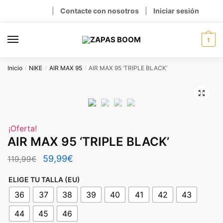
Skip
Skip
|
Contacte con nosotros
|
Iniciar sesión
to
to
navigation
content
1
Inicio
NIKE
AIR MAX 95
AIR MAX 95 ‘TRIPLE BLACK’
/
/
/
🔍
¡Oferta!
AIR MAX 95 ‘TRIPLE BLACK’
El
El
59,99
€
119,99
€
precio
precio
ELIGE TU TALLA (EU)
original
actual
36
37
38
39
40
41
42
43
era:
es:
44
45
46
119,99€.
59,99€.