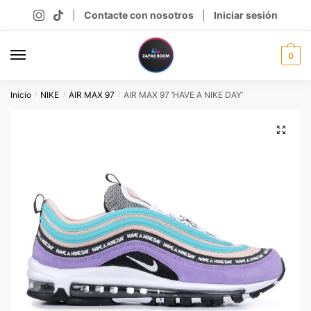
Skip
Skip
|
Contacte con nosotros
|
Iniciar sesión
to
to
navigation
content
0
Inicio
NIKE
AIR MAX 97
AIR MAX 97 ‘HAVE A NIKE DAY’
/
/
/
🔍