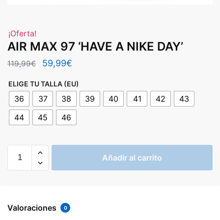
¡Oferta!
AIR MAX 97 ‘HAVE A NIKE DAY’
El
El
59,99
€
119,99
€
precio
precio
ELIGE TU TALLA (EU)
original
actual
36
37
38
39
40
41
42
43
era:
es:
44
45
46
119,99€.
59,99€.
AIR
Añadir al carrito
MAX
97
'HAVE
A
Valoraciones
NIKE
0