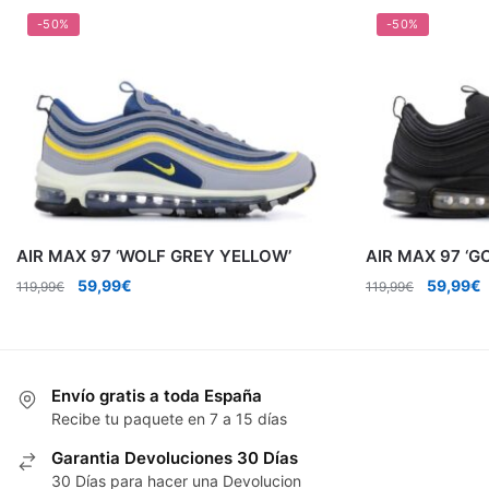
-50%
-50%
AIR MAX 97 ‘WOLF GREY YELLOW’
AIR MAX 97 ‘G
El
El
El
E
59,99
€
59,99
€
119,99
€
119,99
€
precio
precio
precio
p
original
actual
original
a
era:
es:
era:
e
119,99€.
59,99€.
119,99€.
5
Envío gratis a toda España
Recibe tu paquete en 7 a 15 días
Garantia Devoluciones 30 Días
30 Días para hacer una Devolucion