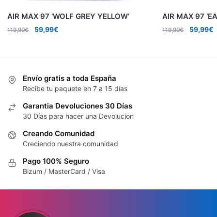
AIR MAX 97 ‘WOLF GREY YELLOW’
AIR MAX 97 ‘E
El
El
El
E
59,99
€
59,99
€
119,99
€
119,99
€
precio
precio
precio
p
original
actual
original
a
era:
es:
era:
e
119,99€.
59,99€.
119,99€.
5
Envío gratis a toda España
Recibe tu paquete en 7 a 15 días
Garantia Devoluciones 30 Días
30 Días para hacer una Devolucion
Creando Comunidad
Creciendo nuestra comunidad
Pago 100% Seguro
Bizum / MasterCard / Visa