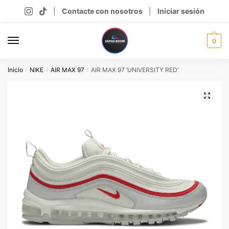
Skip
Skip
|
Contacte con nosotros
|
Iniciar sesión
to
to
navigation
content
0
Inicio
NIKE
AIR MAX 97
AIR MAX 97 ‘UNIVERSITY RED’
/
/
/
🔍