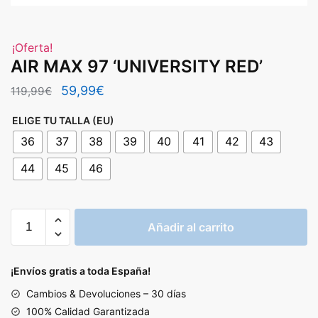
¡Oferta!
AIR MAX 97 ‘UNIVERSITY RED’
El
El
59,99
€
119,99
€
precio
precio
ELIGE TU TALLA (EU)
original
actual
36
37
38
39
40
41
42
43
era:
es:
44
45
46
119,99€.
59,99€.
AIR
Añadir al carrito
MAX
97
'UNIVERSITY
¡Envíos gratis a toda España!
RED'
Cambios & Devoluciones – 30 días
cantidad
100% Calidad Garantizada