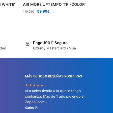
 WHITE’
AIR MORE UPTEMPO ‘TRI-COLOR’
El
El
59,99
€
119,99
€
precio
precio
original
actual
era:
es:
119,99€.
59,99€.
Pago 100% Seguro
idad
Bizum / MasterCard / Visa
MÁS DE 1000 RESEÑAS POSITIVAS
★★★★★
«La unica tienda a la que le tengo
confianza. Mas de 1 año pidiendo en
ZapasBoom.»
Carlos P.