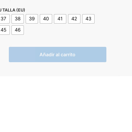
precio
precio
U TALLA (EU)
original
actual
37
38
39
40
41
42
43
era:
es:
45
46
119,99€.
59,99€.
Añadir al carrito
PO
d