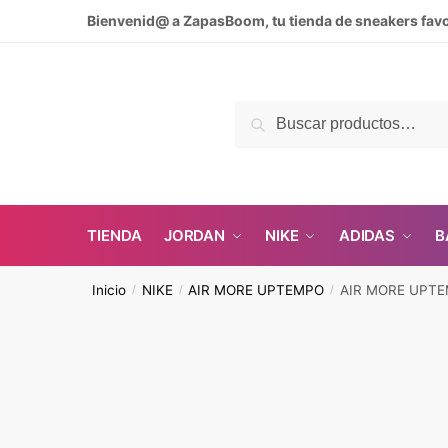
Skip
Skip
Bienvenid@ a ZapasBoom, tu tienda de sneakers favo
to
to
navigation
content
Buscar
Buscar
por:
TIENDA
JORDAN
NIKE
ADIDAS
B
Inicio
NIKE
AIR MORE UPTEMPO
AIR MORE UPTE
/
/
/