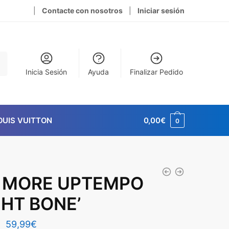
|
Contacte con nosotros
|
Iniciar sesión
Inicia Sesión
Ayuda
Finalizar Pedido
OUIS VUITTON
0,00
€
0
R MORE UPTEMPO
GHT BONE’
El
El
59,99
€