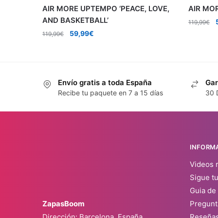
AIR MORE UPTEMPO ‘PEACE, LOVE,
AIR MOR
AND BASKETBALL’
E
119,99
€
El
El
59,99
€
119,99
€
o
precio
precio
original
actual
era:
es:
119,99€.
59,99€.
Envío gratis a toda España
Gar
Recibe tu paquete en 7 a 15 días
30 
INFORM
Videos 
Sigue t
Guia de 
ZapasBoom
Pregunt
Dirección: Barcelona, España
Reseña