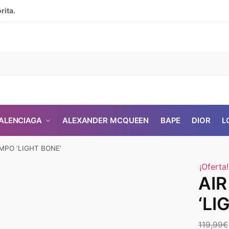
rita.
ALENCIAGA
ALEXANDER MCQUEEN
BAPE
DIOR
L
MPO ‘LIGHT BONE’
¡Oferta!
AI
‘LI
119,99
€