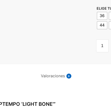
ELIGE T
36
44
AIR
MORE
UPTEM
'LIGHT
BONE'
cantida
Valoraciones
0
 UPTEMPO ‘LIGHT BONE’”