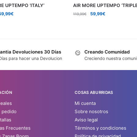
E UPTEMPO ‘ITALY’
AIR MORE UPTEMPO ‘TRIPLE
l
El
El
El
59,99
€
59,99
€
119,99
€
precio
precio
precio
precio
riginal
actual
original
actual
era:
es:
era:
es:
119,99€.
59,99€.
119,99€.
59,99€.
antia Devoluciones 30 Días
Creando Comunidad
Días para hacer una Devolucion
Creciendo nuestra comun
ACIÓN
COSAS ABURRIDAS
reales
Mi cuenta
u pedido
Sobre nosotros
tallas
Aviso legal
as Frecuentes
Términos y condiciones
s Zapas Boom
Política de privacidad