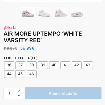
¡Oferta!
AIR MORE UPTEMPO ‘WHITE
VARSITY RED’
El
El
59,99
€
119,99
€
precio
precio
ELIGE TU TALLA (EU)
original
actual
36
37
38
39
40
41
42
43
era:
es:
44
45
46
119,99€.
59,99€.
AIR
Añadir al carrito
MORE
UPTEMPO