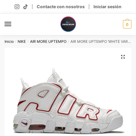
Skip
Skip
|
Contacte con nosotros
|
Iniciar sesión
to
to
navigation
content
0
Inicio
NIKE
AIR MORE UPTEMPO
AIR MORE UPTEMPO ‘WHITE VARSITY RED’
/
/
/
🔍