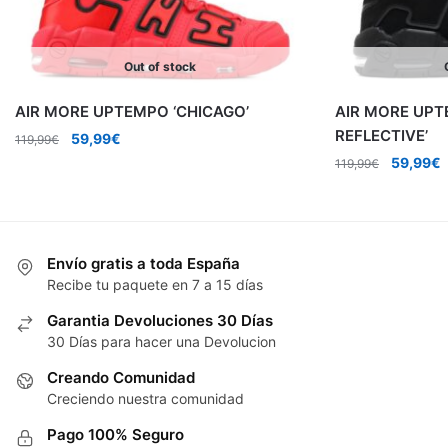
Out of stock
AIR MORE UPTEMPO ‘CHICAGO’
AIR MORE UPT
REFLECTIVE’
El
El
59,99
€
119,99
€
precio
precio
El
E
59,99
€
119,99
€
original
actual
precio
p
era:
es:
original
a
119,99€.
59,99€.
era:
e
119,99€.
5
Envío gratis a toda España
Recibe tu paquete en 7 a 15 días
Garantia Devoluciones 30 Días
30 Días para hacer una Devolucion
Creando Comunidad
Creciendo nuestra comunidad
Pago 100% Seguro