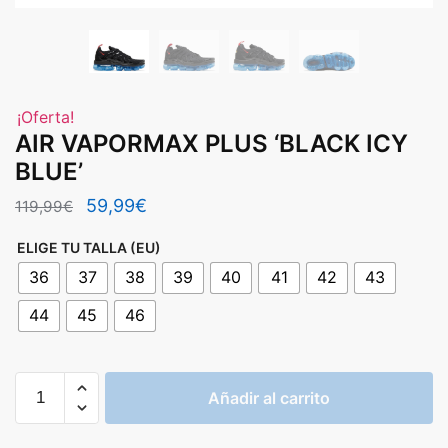
¡Oferta!
AIR VAPORMAX PLUS ‘BLACK ICY
BLUE’
El
El
59,99
€
119,99
€
precio
precio
ELIGE TU TALLA (EU)
original
actual
36
37
38
39
40
41
42
43
era:
es:
44
45
46
119,99€.
59,99€.
AIR
Añadir al carrito
VAPORMAX
PLUS