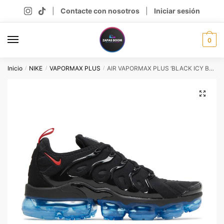
Skip
Skip
|
Contacte con nosotros
|
Iniciar sesión
to
to
navigation
content
0
Inicio
NIKE
VAPORMAX PLUS
AIR VAPORMAX PLUS ‘BLACK ICY BLUE’
/
/
/
🔍