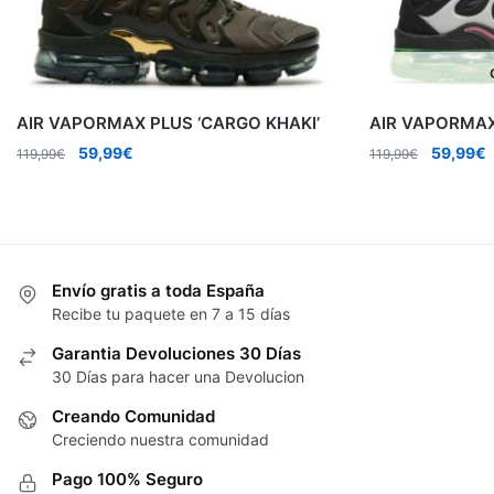
AIR VAPORMAX PLUS ‘CARGO KHAKI’
AIR VAPORMAX
El
El
El
E
59,99
€
59,99
€
119,99
€
119,99
€
precio
precio
precio
p
original
actual
original
a
era:
es:
era:
e
119,99€.
59,99€.
119,99€.
5
Envío gratis a toda España
Recibe tu paquete en 7 a 15 días
Garantia Devoluciones 30 Días
30 Días para hacer una Devolucion
Creando Comunidad
Creciendo nuestra comunidad
Pago 100% Seguro