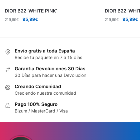
DIOR B22 ‘WHITE PINK’
DIOR B22 ‘WHIT
El
El
El
E
95,99
€
95,99
€
219,99
€
219,99
€
precio
precio
precio
p
original
actual
original
a
era:
es:
era:
e
219,99€.
95,99€.
219,99€
Envío gratis a toda España
Recibe tu paquete en 7 a 15 días
Garantia Devoluciones 30 Días
30 Días para hacer una Devolucion
Creando Comunidad
Creciendo nuestra comunidad
Pago 100% Seguro
Bizum / MasterCard / Visa