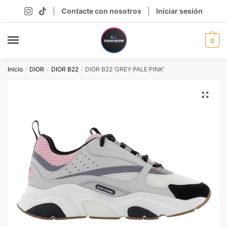
Skip
Skip
|
Contacte con nosotros
|
Iniciar sesión
to
to
navigation
content
0
Inicio
DIOR
DIOR B22
DIOR B22 ‘GREY PALE PINK’
/
/
/
🔍