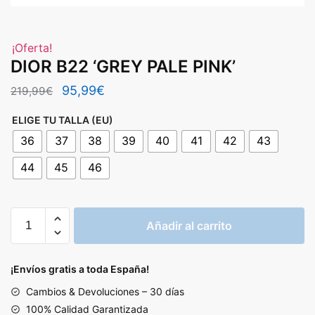
¡Oferta!
DIOR B22 ‘GREY PALE PINK’
El
El
95,99
€
219,99
€
precio
precio
ELIGE TU TALLA (EU)
original
actual
36
37
38
39
40
41
42
43
era:
es:
44
45
46
219,99€.
95,99€.
DIOR
Añadir al carrito
B22
'GREY
PALE
¡Envíos gratis a toda España!
PINK'
Cambios & Devoluciones – 30 días
cantidad
100% Calidad Garantizada