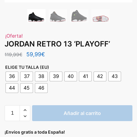
¡Oferta!
JORDAN RETRO 13 ‘PLAYOFF’
El
El
59,99
€
119,99
€
precio
precio
ELIGE TU TALLA (EU)
original
actual
36
37
38
39
40
41
42
43
era:
es:
44
45
46
119,99€.
59,99€.
JORDAN
Añadir al carrito
RETRO
13
'PLAYOFF'
¡Envíos gratis a toda España!