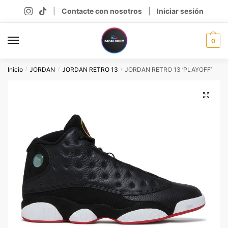
Skip
Skip
|
Contacte con nosotros
|
Iniciar sesión
to
to
navigation
content
0
Inicio
JORDAN
JORDAN RETRO 13
JORDAN RETRO 13 ‘PLAYOFF’
/
/
/
🔍