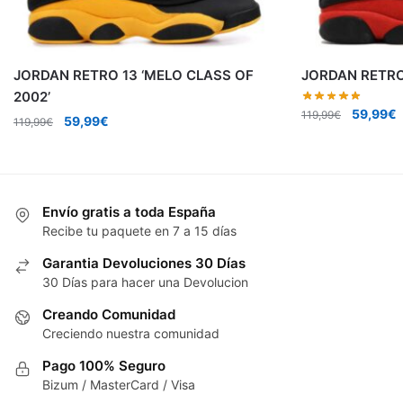
JORDAN RETRO 13 ‘MELO CLASS OF
JORDAN RETRO 
2002’
El
E
59,99
€
119,99
€
El
El
59,99
€
119,99
€
precio
p
precio
precio
original
a
original
actual
era:
e
era:
es:
119,99€.
5
119,99€.
59,99€.
Envío gratis a toda España
Recibe tu paquete en 7 a 15 días
Garantia Devoluciones 30 Días
30 Días para hacer una Devolucion
Creando Comunidad
Creciendo nuestra comunidad
Pago 100% Seguro
Bizum / MasterCard / Visa