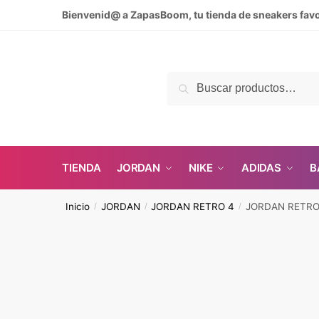
Skip
Skip
Bienvenid@ a ZapasBoom, tu tienda de sneakers favo
to
to
navigation
content
Buscar
Buscar
por:
TIENDA
JORDAN
NIKE
ADIDAS
B
Inicio
JORDAN
JORDAN RETRO 4
JORDAN RETRO 
/
/
/