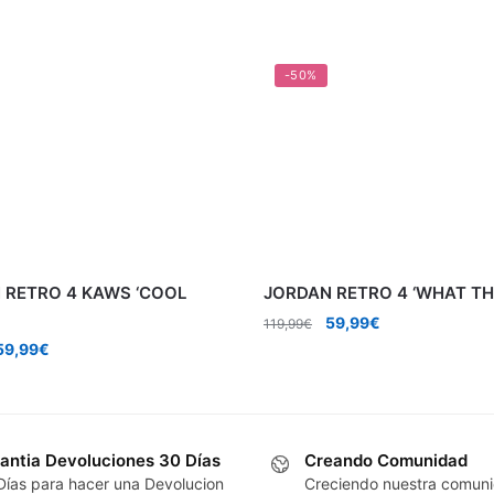
-50%
 RETRO 4 KAWS ‘COOL
JORDAN RETRO 4 ‘WHAT TH
El
El
59,99
€
119,99
€
precio
precio
l
El
59,99
€
original
actual
precio
precio
era:
es:
riginal
actual
119,99€.
59,99€.
era:
es:
119,99€.
59,99€.
antia Devoluciones 30 Días
Creando Comunidad
Días para hacer una Devolucion
Creciendo nuestra comun