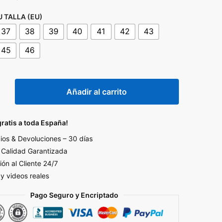
precio
precio
U TALLA (EU)
original
actual
37
38
39
40
41
42
43
era:
es:
45
46
119,99€.
59,99€.
N
Añadir al carrito
gratis a toda España!
os & Devoluciones – 30 días
d
Calidad Garantizada
ión al Cliente 24/7
 y videos reales
Pago Seguro y Encriptado