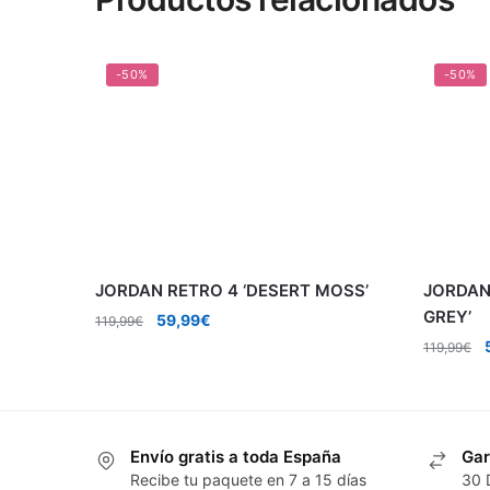
-50%
-50%
JORDAN RETRO 4 ‘DESERT MOSS’
JORDAN
GREY’
El
El
59,99
€
119,99
€
precio
precio
E
119,99
€
original
actual
era:
es:
o
119,99€.
59,99€.
Envío gratis a toda España
Gar
Recibe tu paquete en 7 a 15 días
30 