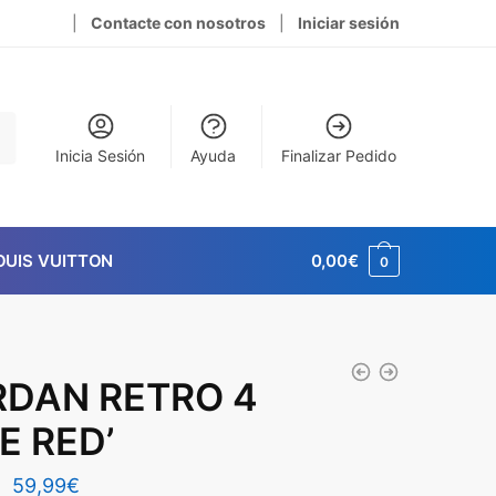
|
Contacte con nosotros
|
Iniciar sesión
Inicia Sesión
Ayuda
Finalizar Pedido
OUIS VUITTON
0,00
€
0
RDAN RETRO 4
RE RED’
El
El
59,99
€