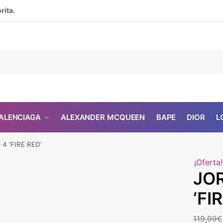
rita.
ALENCIAGA
ALEXANDER MCQUEEN
BAPE
DIOR
L
4 ‘FIRE RED’
¡Oferta!
JO
‘FI
119,99
€