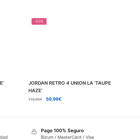
-50%
E’
JORDAN RETRO 4 UNION LA ‘TAUPE
HAZE’
El
El
59,99
€
119,99
€
precio
precio
original
actual
era:
es:
119,99€.
59,99€.
Pago 100% Seguro
idad
Bizum / MasterCard / Visa