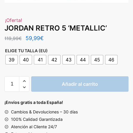
¡Oferta!
JORDAN RETRO 5 ‘METALLIC’
El
El
59,99
€
119,99
€
precio
precio
ELIGE TU TALLA (EU)
original
actual
39
40
41
42
43
44
45
46
era:
es:
119,99€.
59,99€.
JORDAN
Añadir al carrito
RETRO
5
'METALLIC'
¡Envíos gratis a toda España!
cantidad
Cambios & Devoluciones – 30 días
100% Calidad Garantizada
Atención al Cliente 24/7