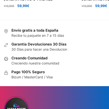
El
El
El
E
59,99
€
59,99
€
119,99
€
119,99
€
precio
precio
precio
p
original
actual
original
a
era:
es:
era:
e
119,99€.
59,99€.
119,99€.
5
Envío gratis a toda España
Recibe tu paquete en 7 a 15 días
Garantia Devoluciones 30 Días
30 Días para hacer una Devolucion
Creando Comunidad
Creciendo nuestra comunidad
Pago 100% Seguro
Bizum / MasterCard / Visa