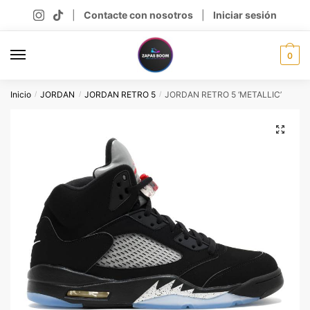
Skip
Skip
|
Contacte con nosotros
|
Iniciar sesión
to
to
navigation
content
0
Inicio
JORDAN
JORDAN RETRO 5
JORDAN RETRO 5 ‘METALLIC’
/
/
/
🔍