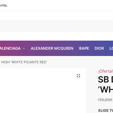
rita.
ALENCIAGA
ALEXANDER MCQUEEN
BAPE
DIOR
L
 HIGH ‘WHITE PICANTE RED’
¡Oferta!
🔍
SB
‘WH
119,99
€
ELIGE T