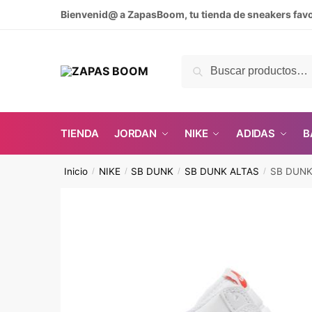
Skip
Skip
Bienvenid@ a ZapasBoom, tu tienda de sneakers favo
to
to
navigation
content
Buscar
Buscar
por:
TIENDA
JORDAN
NIKE
ADIDAS
B
Inicio
NIKE
SB DUNK
SB DUNK ALTAS
SB DUNK
/
/
/
/