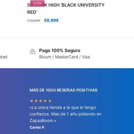
-50%
SB DUNK HIGH ‘BLACK UNIVERSITY
RED’
El
El
59,99
€
119,99
€
precio
precio
original
actual
era:
es:
119,99€.
59,99€.
Pago 100% Seguro
idad
Bizum / MasterCard / Visa
MÁS DE 1000 RESEÑAS POSITIVAS
★★★★★
«La unica tienda a la que le tengo
confianza. Mas de 1 año pidiendo en
ZapasBoom.»
Carlos P.