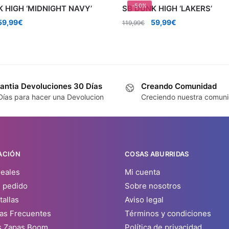
-50%
 HIGH ‘MIDNIGHT NAVY’
SB DUNK HIGH ‘LAKERS’
l
El
El
El
59,99
€
59,99
€
119,99
€
precio
precio
precio
precio
riginal
actual
original
actual
era:
es:
era:
es:
119,99€.
59,99€.
119,99€.
59,99€.
antia Devoluciones 30 Días
Creando Comunidad
Días para hacer una Devolucion
Creciendo nuestra comun
ACIÓN
COSAS ABURRIDAS
reales
Mi cuenta
u pedido
Sobre nosotros
tallas
Aviso legal
as Frecuentes
Términos y condiciones
s Zapas Boom
Política de privacidad