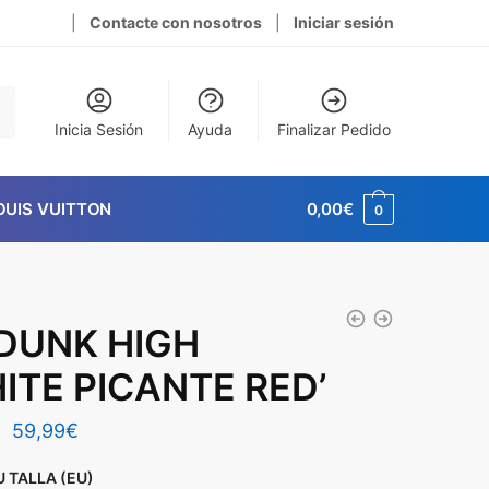
|
Contacte con nosotros
|
Iniciar sesión
Inicia Sesión
Ayuda
Finalizar Pedido
OUIS VUITTON
0,00
€
0
 DUNK HIGH
ITE PICANTE RED’
El
El
59,99
€
precio
precio
U TALLA (EU)