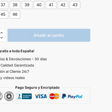
original
actual
37
38
39
40
41
42
43
era:
es:
45
46
119,99€.
59,99€.
Añadir al carrito
gratis a toda España!
E
os & Devoluciones – 30 días
Calidad Garantizada
d
ión al Cliente 24/7
 y videos reales
Pago Seguro y Encriptado