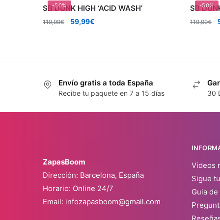
-50%
-50%
SB DUNK HIGH ‘ACID WASH’
SB DUNK
El
El
E
59,99
€
119,99
€
119,99
€
precio
precio
original
actual
o
era:
es:
119,99€.
59,99€.
Envío gratis a toda España
Gar
Recibe tu paquete en 7 a 15 días
30 
INFORM
ZapasBoom
Videos 
Dirección: Barcelona, España
Sigue t
Horario: Online 24/7
Guia de 
Email:
infozapasboom@gmail.com
Pregunt
Reseña