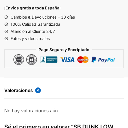
'PEACH
¡Envíos gratis a toda España!
CREAM'
Cambios & Devoluciones – 30 días
(copia)
100% Calidad Garantizada
cantidad
Atención al Cliente 24/7
Fotos y videos reales
Pago Seguro y Encriptado
Valoraciones
0
No hay valoraciones aún.
Sé el primero en valorar “SB DUNK LOW