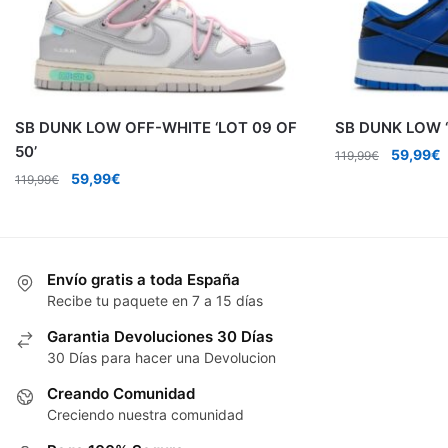
SB DUNK LOW OFF-WHITE ‘LOT 09 OF
SB DUNK LOW 
50’
El
E
59,99
€
119,99
€
precio
p
El
El
59,99
€
119,99
€
original
a
precio
precio
era:
e
original
actual
119,99€.
5
era:
es:
119,99€.
59,99€.
Envío gratis a toda España
Recibe tu paquete en 7 a 15 días
Garantia Devoluciones 30 Días
30 Días para hacer una Devolucion
Creando Comunidad
Creciendo nuestra comunidad