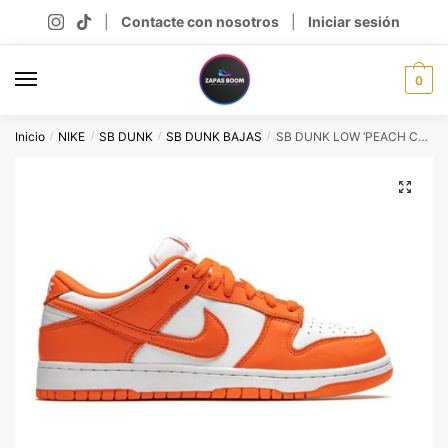
Skip
Skip
|
Contacte con nosotros
|
Iniciar sesión
to
to
navigation
content
0
Inicio
NIKE
SB DUNK
SB DUNK BAJAS
SB DUNK LOW ‘PEACH CREAM’ (copia)
/
/
/
/
🔍