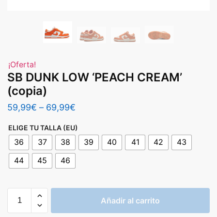
¡Oferta!
SB DUNK LOW ‘PEACH CREAM’
(copia)
59,99
€
–
69,99
€
ELIGE TU TALLA (EU)
36
37
38
39
40
41
42
43
44
45
46
SB
Añadir al carrito
DUNK
LOW