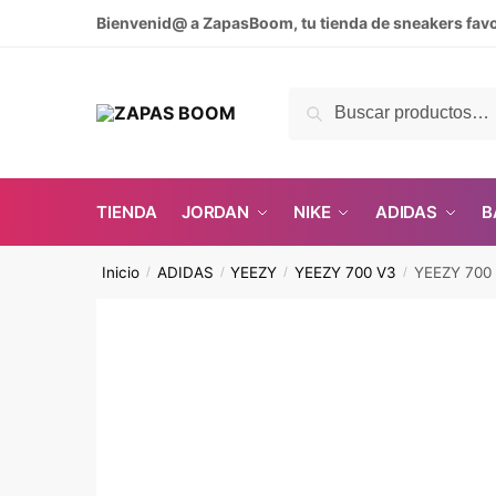
Skip
Skip
Bienvenid@ a ZapasBoom, tu tienda de sneakers favo
to
to
navigation
content
Buscar
Buscar
por:
TIENDA
JORDAN
NIKE
ADIDAS
B
Inicio
ADIDAS
YEEZY
YEEZY 700 V3
YEEZY 700
/
/
/
/