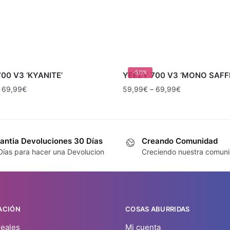
-50%
00 V3 ‘KYANITE’
YEEZY 700 V3 ‘MONO SAF
–
69,99
€
59,99
€
–
69,99
€
antia Devoluciones 30 Días
Creando Comunidad
Días para hacer una Devolucion
Creciendo nuestra comun
ACIÓN
COSAS ABURRIDAS
reales
Mi cuenta