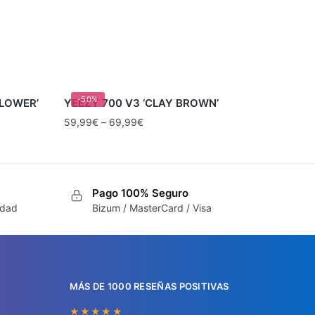
-50%
FLOWER’
YEEZY 700 V3 ‘CLAY BROWN’
59,99
€
–
69,99
€
Pago 100% Seguro
idad
Bizum / MasterCard / Visa
MÁS DE 1000 RESEÑAS POSITIVAS
★★★★★