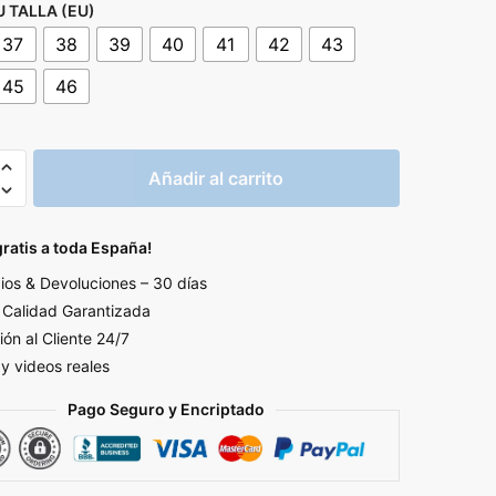
U TALLA (EU)
37
38
39
40
41
42
43
45
46
Añadir al carrito
gratis a toda España!
os & Devoluciones – 30 días
d
Calidad Garantizada
ión al Cliente 24/7
 y videos reales
Pago Seguro y Encriptado