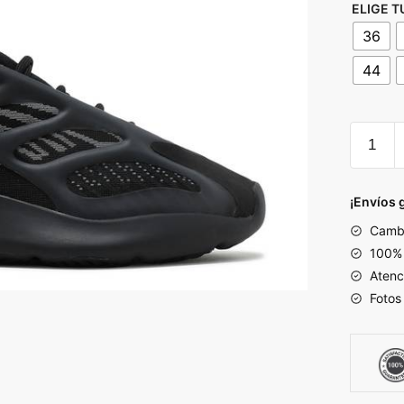
ELIGE T
36
44
YEEZY
700
V3
'DARK
¡Envíos 
GLOW'
Cambi
cantida
100% 
Atenc
Fotos