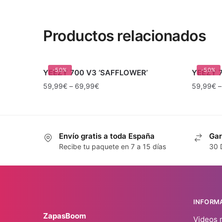
Productos relacionados
-50%
-50%
YEEZY 700 V3 ‘SAFFLOWER’
YEEZY 7
59,99
€
–
69,99
€
59,99
€
Envío gratis a toda España
Gar
Recibe tu paquete en 7 a 15 días
30 
INFORM
ZapasBoom
Videos 