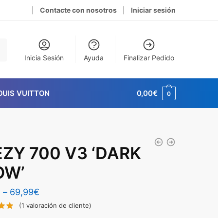
|
Contacte con nosotros
|
Iniciar sesión
Inicia Sesión
Ayuda
Finalizar Pedido
OUIS VUITTON
0,00
€
0
ZY 700 V3 ‘DARK
OW’
€
–
69,99
€
(
1
valoración de cliente)