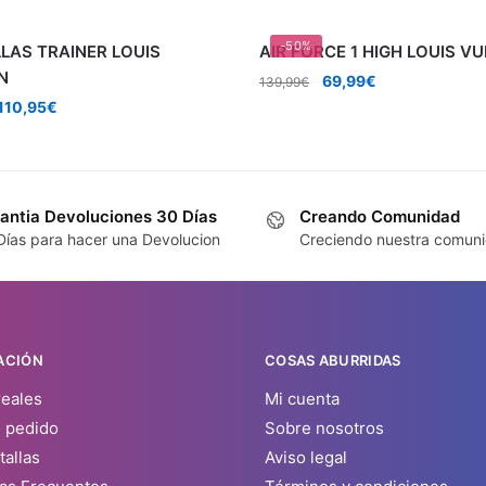
-50%
LAS TRAINER LOUIS
AIR FORCE 1 HIGH LOUIS V
N
El
El
69,99
€
139,99
€
precio
precio
El
El
110,95
€
original
actual
precio
precio
era:
es:
original
actual
139,99€.
69,99€.
era:
es:
290,90€.
110,95€.
antia Devoluciones 30 Días
Creando Comunidad
Días para hacer una Devolucion
Creciendo nuestra comun
ACIÓN
COSAS ABURRIDAS
reales
Mi cuenta
u pedido
Sobre nosotros
tallas
Aviso legal