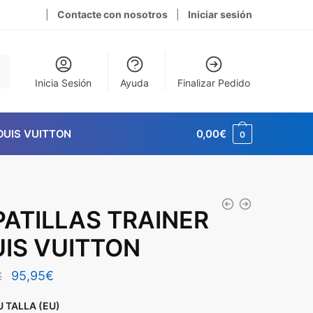
|
Contacte con nosotros
|
Iniciar sesión
Inicia Sesión
Ayuda
Finalizar Pedido
OUIS VUITTON
0,00
€
0
ATILLAS TRAINER
UIS VUITTON
El
El
95,95
€
€
precio
precio
U TALLA (EU)