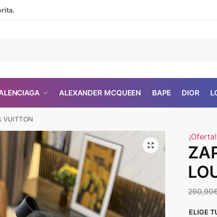
rita.
ALENCIAGA
ALEXANDER MCQUEEN
BAPE
DIOR
L
S VUITTON
¡Oferta!
🔍
ZAP
LO
290,90
ELIGE T