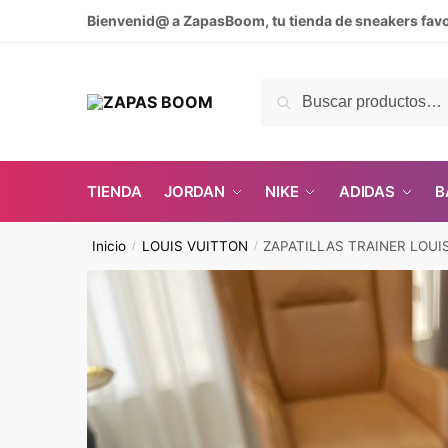
Skip
Skip
Bienvenid@ a ZapasBoom, tu tienda de sneakers favo
to
to
navigation
content
Buscar
Buscar
por:
TIENDA
JORDAN
NIKE
ADIDAS
B
Inicio
LOUIS VUITTON
ZAPATILLAS TRAINER LOUI
/
/