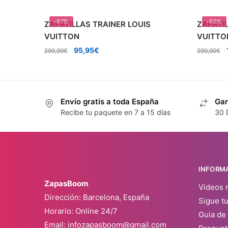
-67%
-62%
ZAPATILLAS TRAINER LOUIS
ZAPATIL
VUITTON
VUITTO
El
El
95,95
€
290,90
€
290,90
€
precio
precio
original
actual
era:
es:
290,90€.
95,95€.
Envío gratis a toda España
Gar
Recibe tu paquete en 7 a 15 días
30 
INFORM
ZapasBoom
Videos 
Dirección: Barcelona, España
Sigue t
Horario: Online 24/7
Guia de 
Email:
infozapasboom@gmail.com