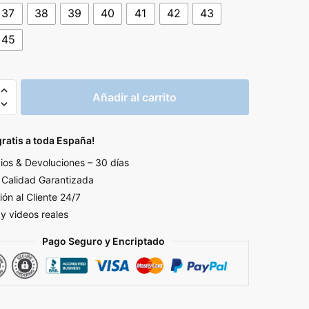
original
actual
37
38
39
40
41
42
43
era:
es:
45
290,90€.
95,95€.
LLAS
Añadir al carrito
R
N
gratis a toda España!
d
os & Devoluciones – 30 días
Calidad Garantizada
ión al Cliente 24/7
 y videos reales
Pago Seguro y Encriptado