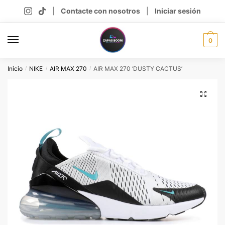
Skip
Skip
|
Contacte con nosotros
|
Iniciar sesión
to
to
navigation
content
0
Inicio
NIKE
AIR MAX 270
AIR MAX 270 ‘DUSTY CACTUS’
/
/
/
🔍