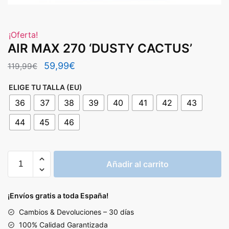
¡Oferta!
AIR MAX 270 ‘DUSTY CACTUS’
El
El
59,99
€
119,99
€
precio
precio
ELIGE TU TALLA (EU)
original
actual
36
37
38
39
40
41
42
43
era:
es:
44
45
46
119,99€.
59,99€.
AIR
Añadir al carrito
MAX
270
'DUSTY
¡Envíos gratis a toda España!
CACTUS'
Cambios & Devoluciones – 30 días
cantidad
100% Calidad Garantizada