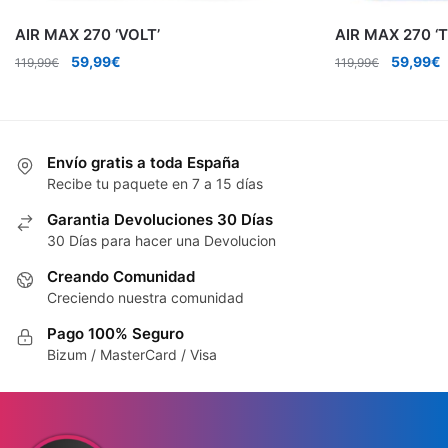
AIR MAX 270 ‘VOLT’
AIR MAX 270 ‘
El
El
El
E
59,99
€
59,99
€
119,99
€
119,99
€
precio
precio
precio
p
original
actual
original
a
era:
es:
era:
e
119,99€.
59,99€.
119,99€.
5
Envío gratis a toda España
Recibe tu paquete en 7 a 15 días
Garantia Devoluciones 30 Días
30 Días para hacer una Devolucion
Creando Comunidad
Creciendo nuestra comunidad
Pago 100% Seguro
Bizum / MasterCard / Visa